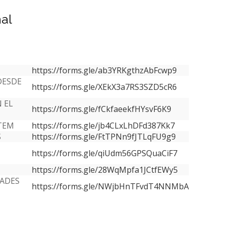
al
https://forms.gle/ab3YRKgthzAbFcwp9
DESDE
https://forms.gle/XEkX3a7RS3SZD5cR6
 EL
https://forms.gle/fCkfaeekfHYsvF6K9
TEM
https://forms.gle/jb4CLxLhDFd387Kk7
S
https://forms.gle/FtTPNn9fJTLqFU9g9
https://forms.gle/qiUdm56GPSQuaCiF7
https://forms.gle/28WqMpfa1JCtfEWy5
ADES
https://forms.gle/NWjbHnTFvdT4NNMbA