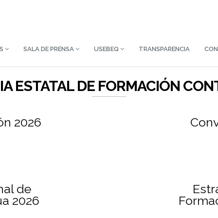
AS
SALA DE PRENSA
USEBEQ
TRANSPARENCIA
CO
IA ESTATAL DE FORMACIÓN CONT
ón 2026
Conv
nal de
Estr
ua 2026
Formac